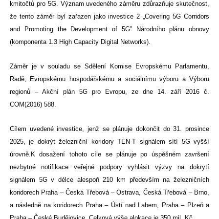
kmitočtů pro 5G. Význam uvedeného záměru zdůrazňuje skutečnost,
že tento záměr byl zařazen jako investice 2 „Covering 5G Corridors
and Promoting the Development of 5G” Národního plánu obnovy
(komponenta 1.3 High Capacity Digital Networks).
Záměr je v souladu se Sdělení Komise Evropskému Parlamentu,
Radě, Evropskému hospodářskému a sociálnímu výboru a Výboru
regionů – Akční plán 5G pro Evropu, ze dne 14. září 2016 č.
COM(2016) 588.
Cílem uvedené investice, jenž se plánuje dokončit do 31. prosince
2025, je dokrýt železniční koridory TEN-T signálem sítí 5G vyšší
úrovně.
K dosažení tohoto cíle se plánuje po úspěšném završení
nezbytné notifikace veřejné podpory vyhlásit výzvy na dokrytí
signálem 5G v délce alespoň 210 km především na železničních
koridorech Praha – Česká Třebová – Ostrava, Česká Třebová – Brno,
a následně na koridorech Praha – Ústí nad Labem, Praha – Plzeň a
Praha – České Budějovice. Celková výše alokace je 350 mil. Kč.