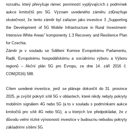
rozsahu, který převyšuje rámec povinností vyplývajících z podmínek
aukce kmitočtů pro 5G. Význam uvedeného záměru zdůrazňuje
skutečnost, že tento záměr byl zařazen jako investice 3 „Supporting
the Development of 5G Mobile Infrastructure in Rural Investment-
Intensive White Areas” komponenty 1.3 Recovery and Resilience Plan
for Czechia.
Záměr je v souladu se Sdělení Komise Evropskému Parlamentu,
Radě, Evropskému hospodářskému a sociálnímu výboru a Výboru
regionů – Akční plán 5G pro Evropu, ze dne 14. září 2016 č.
COM(2016) 588.
Cílem uvedené investice, jenž se plánuje dokončit do 31. prosince
2025, je zvýšit pokrytí sítě 5G v oblastech, které nikdy nebyly pokryty
mobilním signálem 4G nebo 5G (a to v souladu s podmínkami aukce
kmitočtů pro sítě 4G nebo 5G), a u kterých lze předpokládat, že z
důvodu velmi nízké výnosnosti investice v budoucnu nebudou pokryty
základními sítěmi 5G.