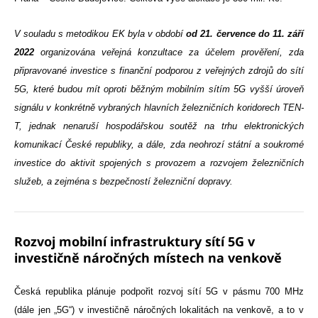
V souladu s metodikou EK byla v období
od 21. července do 11. září
2022
organizována veřejná konzultace za účelem prověření, zda
připravované investice s finanční podporou z veřejných zdrojů do sítí
5G, které budou mít oproti běžným mobilním sítím 5G vyšší úroveň
signálu v konkrétně vybraných hlavních železničních koridorech TEN-
T, jednak nenaruší hospodářskou soutěž na trhu elektronických
komunikací České republiky, a dále, zda neohrozí státní a soukromé
investice do aktivit spojených s provozem a rozvojem železničních
služeb, a zejména s bezpečností železniční dopravy.
Rozvoj mobilní infrastruktury sítí 5G v
investičně náročných místech na venkově
Česká republika plánuje podpořit rozvoj sítí 5G v pásmu 700 MHz
(dále jen „5G“) v investičně náročných lokalitách na venkově, a to v